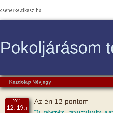
cseperke.tikasz.hu
Pokoljárásom t
Kezdőlap
Névjegy
Az én 12 pontom
2011.
12. 19.
|
Ha tehetném, tapasztalataim ala