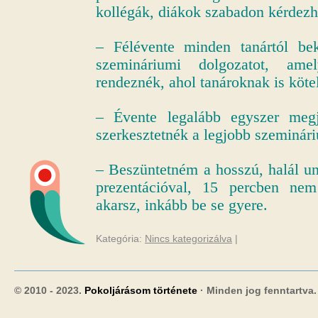
kollégák, diákok szabadon kérdezh
– Félévente minden tanártól b
szemináriumi dolgozatot, amel
rendeznék, ahol tanároknak is kötel
– Évente legalább egyszer megje
szerkesztetnék a legjobb szeminár
– Beszüntetném a hosszú, halál u
prezentációval, 15 percben ne
akarsz, inkább be se gyere.
Kategória:
Nincs kategorizálva
|
© 2010 - 2023.
Pokoljárásom története
· Minden jog fenntartva.