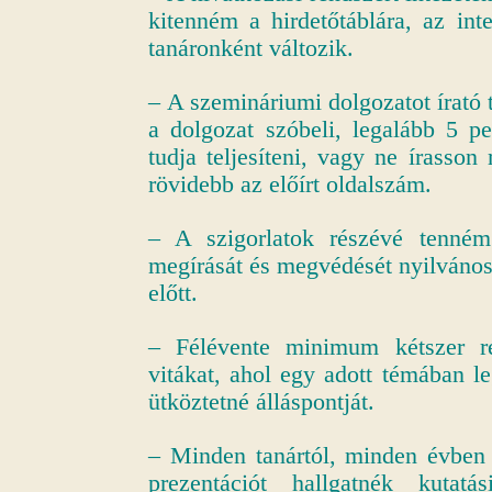
kitenném a hirdetőtáblára, az int
tanáronként változik.
– A szemináriumi dolgozatot írató
a dolgozat szóbeli, legalább 5 p
tudja teljesíteni, vagy ne írasso
rövidebb az előírt oldalszám.
– A szigorlatok részévé tenné
megírását és megvédését nyilvános
előtt.
– Félévente minimum kétszer r
vitákat, ahol egy adott témában l
ütköztetné álláspontját.
– Minden tanártól, minden évben 
prezentációt hallgatnék kutat