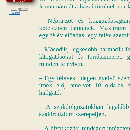
Szerző:
formálnám át a hazai történelem ok
cseperke
Tweet
– Néprajzot és közgazdaságtan
kötelezően tanítanék. Maximum a
egy félév előadás, egy félév szemi
– Második, legkésőbb harmadik fél
látogatásokat és forrásismereti 
minden félévben.
– Egy féléves, idegen nyelvű szem
írnék elő, amelyet 10 oldalas d
hallgató.
– A szakdolgozatokban legalább
szakirodalom szerepeljen.
– A hivatkozási rendszert intézete