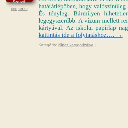
Szerző:
határátlépőben, hogy valószínűleg
cseperke
És tényleg. Bármilyen hihetetle
legegyszerűbb. A vízum mellett re
kártyával. Az iskolai papírlap n
kattintás ide a folytatáshoz….
→
Kategória:
Nincs kategorizálva
|