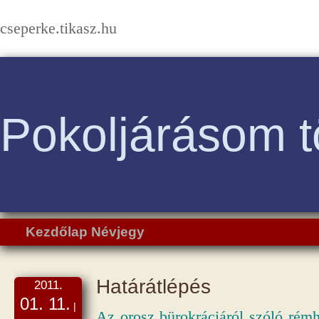
cseperke.tikasz.hu
Pokoljárásom t
Kezdőlap
Névjegy
Határátlépés
2011.
01. 11.
|
Az orosz bürokráciáról szóló rémhí