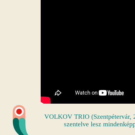
VOLKOV TRIO (Szentpétervár, 2
szentelve lesz mindenképp