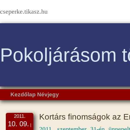
cseperke.tikasz.hu
Pokoljárásom t
Kezdőlap
Névjegy
Kortárs finomságok az Er
2011.
10. 09.
|
2011. szeptember 31-én ünnepelt