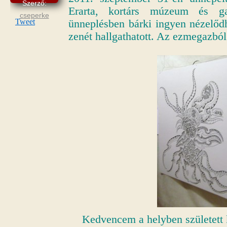
Szerző:
Erarta, kortárs múzeum és gal
cseperke
Tweet
ünneplésben bárki ingyen nézelődhe
zenét hallgathatott. Az ezmegazból
Kedvencem a helyben született 